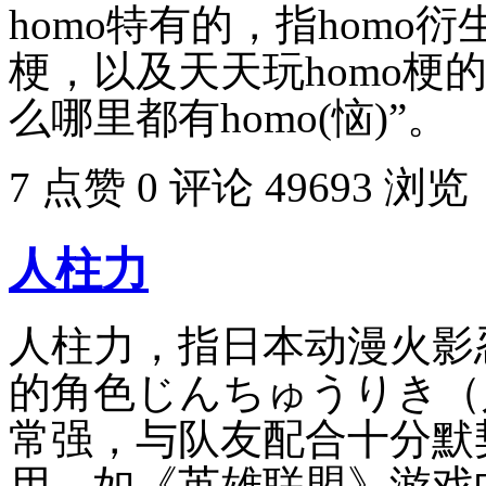
homo特有的，指hom
梗，以及天天玩homo梗
么哪里都有homo(恼)”。
7 点赞
0 评论
49693 浏览
人柱力
人柱力，指日本动漫火影忍
的角色じんちゅうりき（
常强，与队友配合十分默
用，如《英雄联盟》游戏