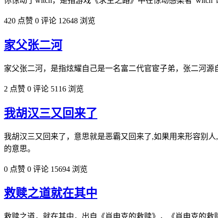
你惊动了witch，是指游戏《求生之路》中在惊动感染者“wi
420 点赞
0 评论
12648 浏览
家父张二河
家父张二河，是指炫耀自己是一名富二代官宦子弟，张二河源
2 点赞
0 评论
5116 浏览
我胡汉三又回来了
我胡汉三又回来了，意思就是恶霸又回来了,如果用来形容别人
的意思。
0 点赞
0 评论
15694 浏览
救赎之道就在其中
救赎之道，就在其中，出自《肖申克的救赎》，《肖申克的救