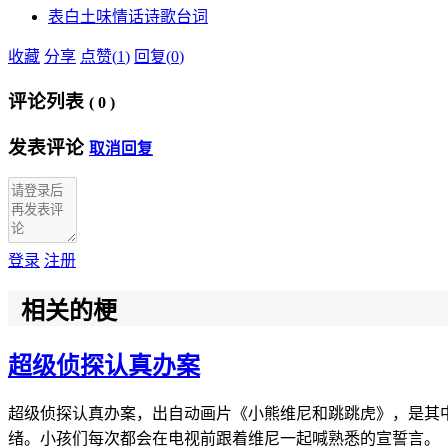
表白
土味情话
诗歌
台词
收藏
分享
点赞(
1
)
回复(
0
)
评论列表
(
0
)
发表评论
取消回复
登录
注册
相关的梗
超级侦探认真办案
超级侦探认真办案，出自动画片《小熊维尼和跳跳虎》，是其
绪。小孩们每次都会在电视前跟着维尼一起喊熟悉的宣誓言。