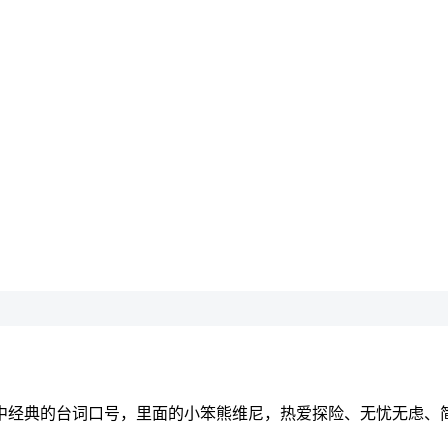
中经典的台词口号，里面的小笨熊维尼，热爱探险、无忧无虑、