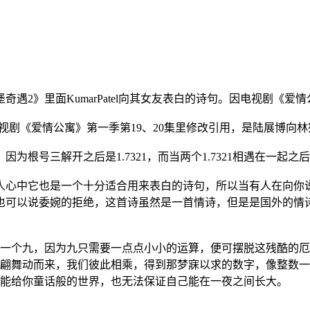
遇2》里面KumarPatel向其女友表白的诗句。因电视剧《
视剧《爱情公寓》第一季第19、20集里修改引用，是陆展博向
为根号三解开之后是1.7321，而当两个1.7321相遇在一起
人心中它也是一个十分适合用来表白的诗句，所以当有人在向你
也可以说委婉的拒绝，这首诗虽然是一首情诗，但是是国外的情
是一个九，因为九只需要一点点小小的运算，便可摆脱这残酷的
翩翩舞动而来，我们彼此相乘，得到那梦寐以求的数字，像整数
证能给你童话般的世界，也无法保证自己能在一夜之间长大。