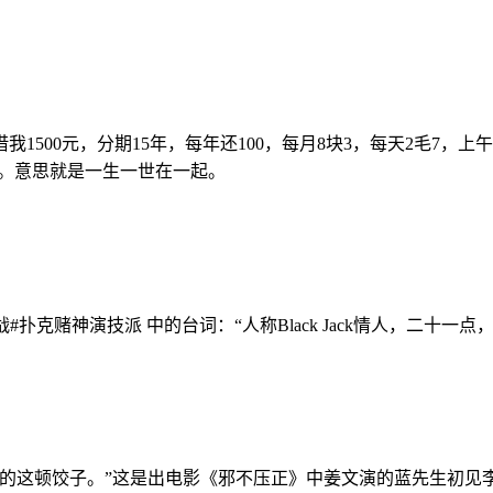
1500元，分期15年，每年还100，每月8块3，每天2毛7，上
了。意思就是一生一世在一起。
挑战#扑克赌神演技派 中的台词：“人称Black Jack情人，二
包的这顿饺子。”这是出电影《邪不压正》中姜文演的蓝先生初见