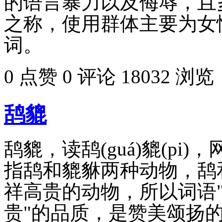
的语言暴力以及侮辱，且
之称，使用群体主要为女
词。
0 点赞
0 评论
18032 浏览
鸹貔
鸹貔，读鸹(guá)貔(p
指鸹和貔貅两种动物，鸹
祥高贵的动物，所以词语"
贵"的品质，是赞美颂扬