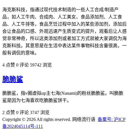
海克斯科技，指通过现代技术制造的一些人工合成/制造产
品，如人工牛肉、合成肉、人工美女、食品添加剂、人工食
品、人工牛排等，食品烹饪过程中加入的某些添加剂，添加后
会让食品的口感、外观迅速产生质变式的提升，观看后让人感
觉非常神奇，所以这类添加剂或者加工方式就被大家调侃为海
克斯科技。其意思是在生活中表达某件事物科技含量很高，一
般有调侃的意味。
4 点赞
0 评论
59742 浏览
脆脆鲨
脆脆鲨，指v圈虚拟up主七海(Nanami)的粉丝脆脆鲨。叫脆脆
鲨是因为七海喜欢吃脆脆鲨饼干。
2 点赞
0 评论
3747 浏览
Copyright © 2026 All rights reserved. 网络流行语
备案号: 沪ICP
备2024045114号-111