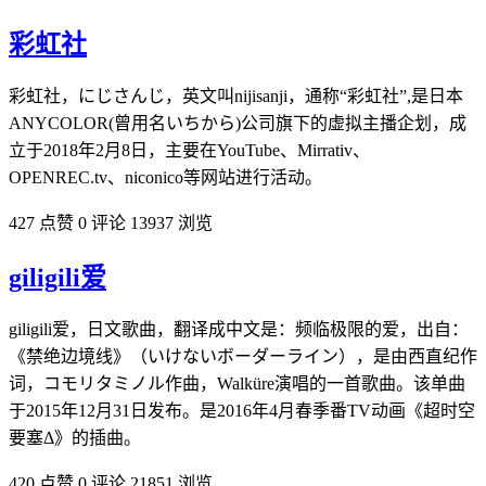
彩虹社
彩虹社，にじさんじ，英文叫nijisanji，通称“彩虹社”,是日本
ANYCOLOR(曾用名いちから)公司旗下的虚拟主播企划，成
立于2018年2月8日，主要在YouTube、Mirrativ、
OPENREC.tv、niconico等网站进行活动。
427 点赞
0 评论
13937 浏览
giligili爱
giligili爱，日文歌曲，翻译成中文是：频临极限的爱，出自：
《禁绝边境线》（いけないボーダーライン），是由西直纪作
词，コモリタミノル作曲，Walküre演唱的一首歌曲。该单曲
于2015年12月31日发布。是2016年4月春季番TV动画《超时空
要塞Δ》的插曲。
420 点赞
0 评论
21851 浏览