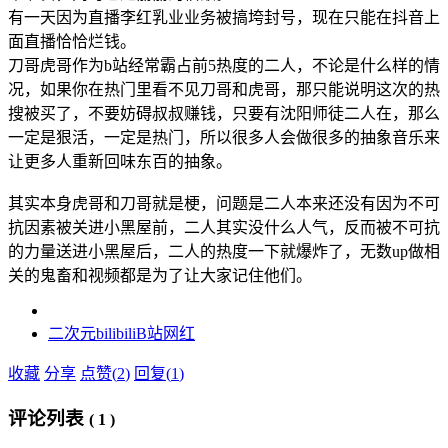
有一天因为直播李红乳业业务被搞垮封号，现在只能在抖音上
面直播恰恰烂钱。
刀哥虎哥作为b站经常霸占前5热度的二人，不论是什么样的情
况，如果你在热门里看不见刀哥和虎哥，那只能说明这次的热
搜被买了，不要妨碍叔叔赚钱，只要有沈阳师徒二人在，那么
一定是狠活，一定是热门，所以很多人会做很多的抽象音乐来
让更多人重新回味东百的抽象。
其实本身虎哥和刀哥就是梗，问题是二人本来还没有因为不可
抗因素被关进小黑屋前，二人其实没什么人气，反而被不可抗
的力量送进小黑屋后，二人的热度一下就爆炸了，无数up做相
关的鬼畜和视频都是为了让大家记住他们。
二次元
bilibili
B站
网红
收藏
分享
点赞(
2
)
回复(
1
)
评论列表
(
1
)