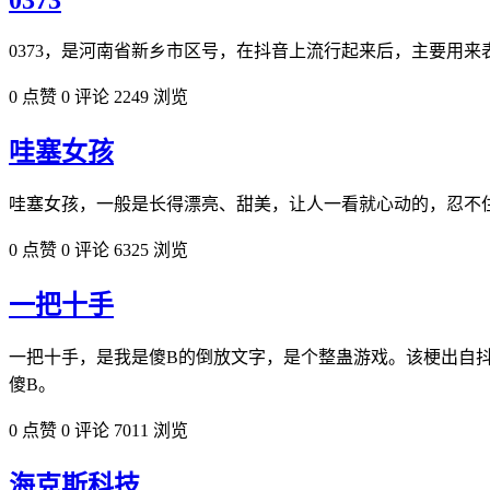
0373
0373，是河南省新乡市区号，在抖音上流行起来后，主要用来
0 点赞
0 评论
2249 浏览
哇塞女孩
哇塞女孩，一般是长得漂亮、甜美，让人一看就心动的，忍不住
0 点赞
0 评论
6325 浏览
一把十手
一把十手，是我是傻B的倒放文字，是个整蛊游戏。该梗出自
傻B。
0 点赞
0 评论
7011 浏览
海克斯科技