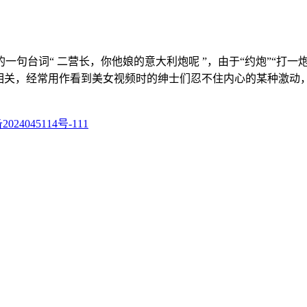
句台词“ 二营长，你他娘的意大利炮呢 ”，由于“约炮”“打一
为相关，经常用作看到美女视频时的绅士们忍不住内心的某种激动
024045114号-111