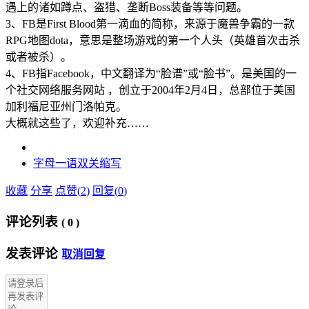
遇上的诸如蹲点、盗猎、垄断Boss装备等等问题。
3、FB是First Blood第一滴血的简称，来源于魔兽争霸的一款
RPG地图dota，意思是整场游戏的第一个人头（英雄首次击杀
或者被杀）。
4、FB指Facebook，中文翻译为“脸谱”或“脸书”。是美国的一
个社交网络服务网站 ，创立于2004年2月4日，总部位于美国
加利福尼亚州门洛帕克。
大概就这些了，欢迎补充……
字母
一语双关
缩写
收藏
分享
点赞(
2
)
回复(
0
)
评论列表
(
0
)
发表评论
取消回复