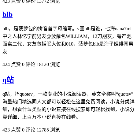
423 点赞
0 评论
13772 浏览
blb
blb，是菠萝包的拼音首字母缩写。v圈blb是谁，七海nana7mi
中之人林忆宁前男友@菠蘿包WILLIAM，12刀朋友，粤产池
面富二代，女友包括眠大佐和010，菠萝包blb是海子姐绯闻男
友
424 点赞
0 评论
18120 浏览
q站
q站，指quotev，一款专业的小说阅读器，英文全称叫“quotev”
海量热门精选同人文都可以轻松在这里免费阅读，小说分类详
细，想看什么类型的小说直接在线搜索即可轻松找到，小说分
类详细，上百万本小说直接在线看。
423 点赞
0 评论
12785 浏览