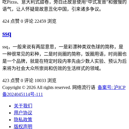
吃Pizza、意大利式甜卷，旁白还故意使用“中式发音”和傲慢的
语气，让人怀疑是故意丑化中国，引来诸多争议。
424 点赞
0 评论
22459 浏览
ssq
ssq，一般来说有两层意思，一是彩漂种类双色球的简称，是
一种很常见的彩种，二是时尚圈的简称，饭圈用语，时尚圈也
是一个品牌，就是在特定时段内率先由少数人实验、预认为后
来将为社会大众所崇尚和仿效的生活样式的领域。
423 点赞
0 评论
10033 浏览
Copyright © 2026 All rights reserved. 网络流行语
备案号: 沪ICP
备2024045114号-111
关于我们
用户协议
隐私政策
版权声明