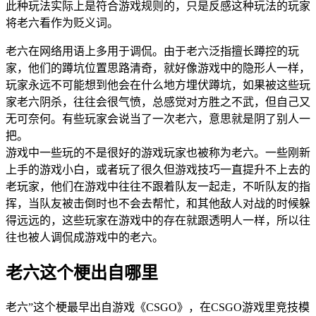
此种玩法实际上是符合游戏规则的，只是反感这种玩法的玩家
将老六看作为贬义词。
老六在网络用语上多用于调侃。由于老六泛指擅长蹲控的玩
家，他们的蹲坑位置思路清奇，就好像游戏中的隐形人一样，
玩家永远不可能想到他会在什么地方埋伏蹲坑，如果被这些玩
家老六阴杀，往往会很气愤，总感觉对方胜之不武，但自己又
无可奈何。有些玩家会说当了一次老六，意思就是阴了别人一
把。
游戏中一些玩的不是很好的游戏玩家也被称为老六。一些刚新
上手的游戏小白，或者玩了很久但游戏技巧一直提升不上去的
老玩家，他们在游戏中往往不跟着队友一起走，不听队友的指
挥，当队友被击倒时也不会去帮忙，和其他敌人对战的时候躲
得远远的，这些玩家在游戏中的存在就跟透明人一样，所以往
往也被人调侃成游戏中的老六。
老六这个梗出自哪里
老六”这个梗最早出自游戏《CSGO》，在CSGO游戏里竞技模