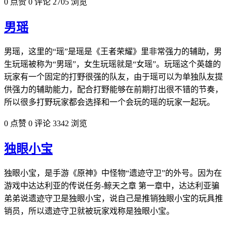
0 点赞
0 评论
2705 浏览
男瑶
男瑶，这里的“瑶”是瑶是《王者荣耀》里非常强力的辅助，男
生玩瑶被称为“男瑶”，女生玩瑶就是“女瑶”。玩瑶这个英雄的
玩家有一个固定的打野很强的队友，由于瑶可以为单独队友提
供强力的辅助能力，配合打野能够在前期打出很不错的节奏，
所以很多打野玩家都会选择和一个会玩的瑶的玩家一起玩。​
0 点赞
0 评论
3342 浏览
独眼小宝
独眼小宝，是手游《原神》中怪物“遗迹守卫”的外号。因为在
游戏中达达利亚的传说任务-鲸天之章 第一章中，达达利亚骗
弟弟说遗迹守卫是独眼小宝，说自己是推销独眼小宝的玩具推
销员，所以遗迹守卫就被玩家戏称是独眼小宝。​