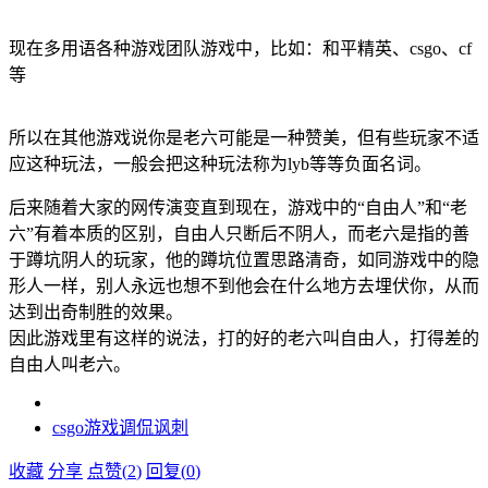
现在多用语各种游戏团队游戏中，比如：和平精英、csgo、cf
等
所以在其他游戏说你是老六可能是一种赞美，但有些玩家不适
应这种玩法，一般会把这种玩法称为lyb等等负面名词。
后来随着大家的网传演变直到现在，游戏中的“自由人”和“老
六”有着本质的区别，自由人只断后不阴人，而老六是指的善
于蹲坑阴人的玩家，他的蹲坑位置思路清奇，如同游戏中的隐
形人一样，别人永远也想不到他会在什么地方去埋伏你，从而
达到出奇制胜的效果。
因此游戏里有这样的说法，打的好的老六叫自由人，打得差的
自由人叫老六。
csgo
游戏
调侃
讽刺
收藏
分享
点赞(
2
)
回复(
0
)