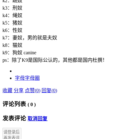
k2：跪奴
k3：刑奴
k4：绳奴
k5：猪奴
k6：性奴
k7：妻奴，男的就是夫奴
k‌‌‌‌‌‌‌‌‌‌8：猫奴
k9：狗奴 canine
ps：除了K9是国际公认的，其他都是国内杜撰！
字母
字母圈
收藏
分享
点赞(
0
)
回复(
0
)
评论列表
(
0
)
发表评论
取消回复