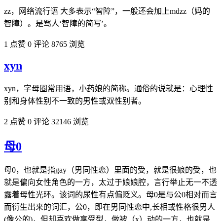
zz，网络流行语 大多表示“智障”，一般还会加上mdzz（妈的
智障）。是骂人‘智障的简写’。
1 点赞
0 评论
8765 浏览
xyn
xyn，字母圈常用语，小药娘的简称。通俗的说就是：心理性
别和身体性别不一致的男性或双性别者。
2 点赞
0 评论
32146 浏览
母0
母0，也就是指gay（男同性恋）里面的受，就是很娘的受，也
就是偏向女性角色的一方，太过于娘娘腔，言行举止无一不透
露着母性光环。该词的尿性有点偏贬义。母0是与公0相对而言
而衍生出来的词汇，公0，即在男同性恋中,长相或性格很男人
(像公的)，但却喜欢做享受型，做被（x）动的一方，也就是