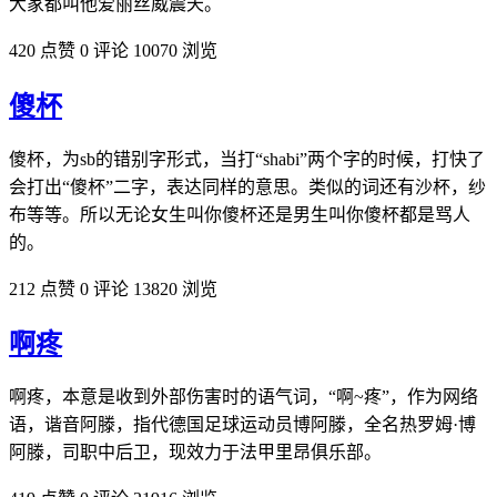
大家都叫他爱丽丝威震天。
420 点赞
0 评论
10070 浏览
傻杯
傻杯，为sb的错别字形式，当打“shabi”两个字的时候，打快了
会打出“傻杯”二字，表达同样的意思。类似的词还有沙杯，纱
布等等。所以无论女生叫你傻杯还是男生叫你傻杯都是骂人
的。
212 点赞
0 评论
13820 浏览
啊疼
啊疼，本意是收到外部伤害时的语气词，“啊~疼”，作为网络
语，谐音阿滕，指代德国足球运动员博阿滕，全名热罗姆·博
阿滕，司职中后卫，现效力于法甲里昂俱乐部。