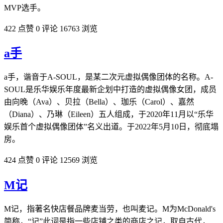
MVP选手。
422 点赞
0 评论
16763 浏览
a手
a手，谐音于A-SOUL，是某二次元虚拟偶像团体的名称。A-
SOUL是乐华娱乐年度最新企划中打造的虚拟偶像女团，成员
由向晚（Ava）、贝拉（Bella）、珈乐（Carol）、嘉然
（Diana）、乃琳（Eileen）五人组成，于2020年11月以“乐华
娱乐首个虚拟偶像团体”名义出道。于2022年5月10日，彻底塌
房。
424 点赞
0 评论
12569 浏览
M记
M记，指著名快店餐品牌麦当劳，也叫麦记。M为McDonald's
简称，“记”此词是指一些店铺之类的商店之记，取自古代，