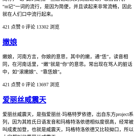
“m记”一词的流行，是因为简便，并且读起来非常流畅，因此
就在人们口中流行起来。
421 点赞
0 评论
13302 浏览
嫩娘
嫩娘，河南方言，你娘的意思，其中的嫩，通“恁”，读音相
同，在河南话里，“嫩”就是“你”的意思。常出现在骂人的脏话
中，如“滚嫩娘”、“靠恁娘”。
421 点赞
0 评论
13697 浏览
爱丽丝威震天
爱丽丝威震天，是指爱丽丝·玛格特罗依德，出自东方project系
列，因为其姓氏日‌‌‌‌‌‌‌‌语发音和玛格特洛依德相似度很高，经常被
叫成麦加登，也就是威震天，玛格特洛依德又比较拗口，所以