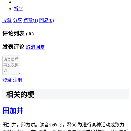
拆字
收藏
分享
点赞(
1
)
回复(
0
)
评论列表
(
0
)
发表评论
取消回复
登录
注册
相关的梗
田加井
田加井，即为畊。读音:[gēng]，释义:为进行某种活动或致力