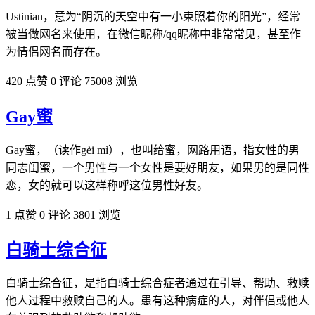
Ustinian，意为“阴沉的天空中有一小束照着你的阳光”，经常
被当做网名来使用，在微信昵称/qq昵称中非常常见，甚至作
为情侣网名而存在。
420 点赞
0 评论
75008 浏览
Gay蜜
Gay蜜，（读作gèi mì），也叫给蜜，网路用语，指女性的男
同志闺蜜，一个男性与一个女性是要好朋友，如果男的是同性
恋，女的就可以这样称呼这位男性好友。
1 点赞
0 评论
3801 浏览
白骑士综合征
白骑士综合征，是指白骑士综合症者通过在引导、帮助、救赎
他人过程中救赎自己的人。患有这种病症的人，对伴侣或他人