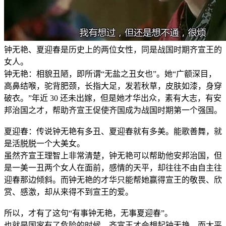
钟无艳、夏迎春是历史上的两位女性，同是战国时期齐宣王的
女人。
钟无艳：相貌丑陋，即所谓“无盐之丑女也”。她“广额深目，
高鼻结喉，驼背肥颈，长指大足，发若秋草，皮肤如漆，身穿
破衣。”年近 30 还未出嫁，但是她才华出众，素有大志，有安
邦治国之才，帮助齐宣王促使齐国成为战国时期第一个强国。
夏迎春：传说钟无艳有多丑、夏迎春就有多美。能歌善舞，就
是活脱脱一个大美女。
虽然齐宣王理智上非常清楚，钟无艳可以帮助他安邦治国，但
是一美一丑两个女人在面前，感情的天平，却往往不由自主往
迎春那边倾斜。而钟无艳的才华只能帮她赢得宣王的敬畏、欣
赏、感激，却从来得不到宣王的爱。
所以，才有了这句“有事钟无艳，无事夏迎春”。
也就是国家有了危险的时候，齐宣王才会想起钟无艳，而太平