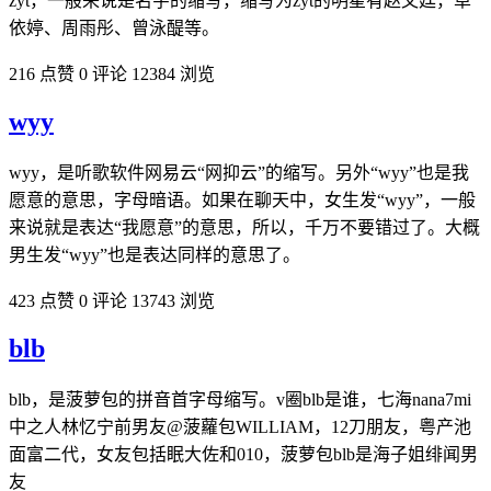
zyt，一般来说是名字的缩写，缩写为zyt的明星有赵又廷，卓
依婷、周雨彤、曾泳醍等。
216 点赞
0 评论
12384 浏览
wyy
wyy，是听歌软件网易云“网抑云”的缩写。另外“wyy”也是我
愿意的意思，字母暗语。如果在聊天中，女生发“wyy”，一般
来说就是表达“我愿意”的意思，所以，千万不要错过了。大概
男生发“wyy”也是表达同样的意思了。
423 点赞
0 评论
13743 浏览
blb
blb，是菠萝包的拼音首字母缩写。v圈blb是谁，七海nana7mi
中之人林忆宁前男友@菠蘿包WILLIAM，12刀朋友，粤产池
面富二代，女友包括眠大佐和010，菠萝包blb是海子姐绯闻男
友