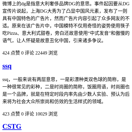
微博上的dg是指意大利奢侈品牌DG的意思。事件起因要从DG
宣传片说起，上海DG大秀为了凸显中国风元素，发布了一则
具有中国特色的广告片，然而广告片内容引起了众多网友的不
适。原来在该广告片中，中国模特不仅用奇怪的姿势使用筷子
吃Pizza、意大利式甜卷，旁白还故意使用“中式发音”和傲慢的
语气，让人怀疑是故意丑化中国，引来诸多争议。
424 点赞
0 评论
22449 浏览
ssq
ssq，一般来说有两层意思，一是彩漂种类双色球的简称，是
一种很常见的彩种，二是时尚圈的简称，饭圈用语，时尚圈也
是一个品牌，就是在特定时段内率先由少数人实验、预认为后
来将为社会大众所崇尚和仿效的生活样式的领域。
423 点赞
0 评论
10029 浏览
CSTG