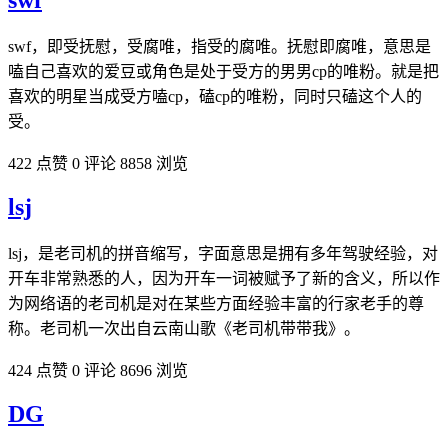
swf
swf，即受抚慰，受腐唯，指受的腐唯。抚慰即腐唯，意思是
嗑自己喜欢的爱豆或角色是处于受方的男男cp的唯粉。就是把
喜欢的明星当成受方嗑cp，磕cp的唯粉，同时只磕这个人的
受。
422 点赞
0 评论
8858 浏览
lsj
lsj，是老司机的拼音缩写，字面意思是拥有多年驾驶经验，对
开车非常熟悉的人，因为开车一词被赋予了新的含义，所以作
为网络语的老司机是对在某些方面经验丰富的行家老手的尊
称。老司机一次出自云南山歌《老司机带带我》。
424 点赞
0 评论
8696 浏览
DG