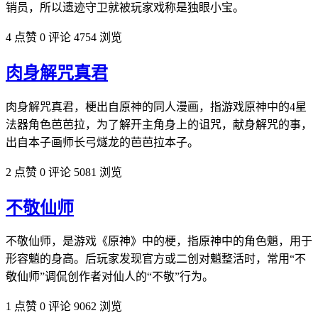
销员，所以遗迹守卫就被玩家戏称是独眼小宝。​
4 点赞
0 评论
4754 浏览
肉身解咒真君
肉身解咒真君，梗出自原神的同人漫画，指游戏原神中的4星
法器角色芭芭拉，为了解开主角身上的诅咒，献身解咒的事，
出自本子画师长弓燧龙的芭芭拉本子。
2 点赞
0 评论
5081 浏览
不敬仙师
不敬仙师，是游戏《原神》中的梗，指原神中的角色魈，用于
形容魈的身高。后玩家‌‌‌‌‌‌‌‌‌发现官方或二创对魈整活时，常用“不
敬仙师”调侃创作者对仙人的“不敬”行为。
1 点赞
0 评论
9062 浏览