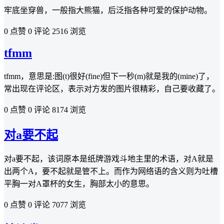
牢底坐穿兽，一般指大熊猫，后泛指各种可爱的保护动物。
0 点赞
0 评论
2516 浏览
tfmm
tfmm，意思是:图(t)很好(fine)但下一秒(m)就是我的(mine)了，
常出现在评论区，表示对方发的图片很精彩，自己要收藏了。
0 点赞
0 评论
8174 浏览
对a要不起
对a要不起，该词原本是纸牌游戏斗地主里的术语，对A就是
出两个A，要不起就是管不上。而作为网络语的含义则为吐槽
平胸一对A罩杯的女生，胸部太小的意思。
0 点赞
0 评论
7077 浏览