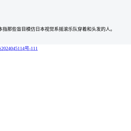
。原本指那些盲目模仿日本视觉系摇滚乐队穿着和头发的人。
024045114号-111