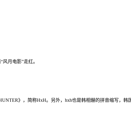
“风月电影”走红。
HUNTER》，简称HxH。另外，hxh也是韩相爀的拼音缩写，韩