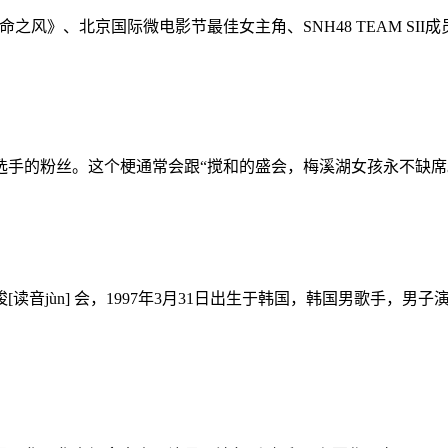
风》、北京国际微电影节最佳女主角、SNH48 TEAM SII成
选手的粉丝。这个梗通常会跟“搅和的盛会，梅溪湖女孩永不缺席
n] 会，1997年3月31日出生于韩国，韩国男歌手，男子演唱组合iK