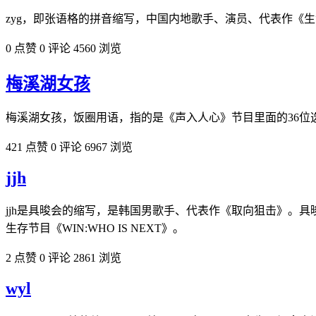
zyg，即张语格的拼音缩写，中国内地歌手、演员、代表作《生命之
0 点赞
0 评论
4560 浏览
梅溪湖女孩
梅溪湖女孩，饭圈用语，指的是《声入人心》节目里面的36位
421 点赞
0 评论
6967 浏览
jjh
jjh是具晙会的缩写，是韩国男歌手、代表作《取向狙击》。具晙[读音jù
生存节目《WIN:WHO IS NEXT》。
2 点赞
0 评论
2861 浏览
wyl