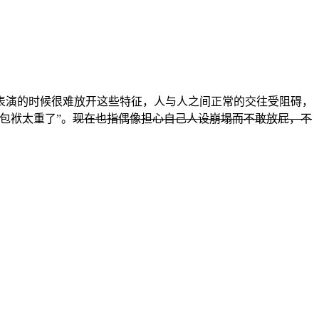
表演的时候很难放开这些特征，人与人之间正常的交往受阻碍，
包袱太重了”。
现在也指偶像担心自己人设崩塌而不敢放屁，不