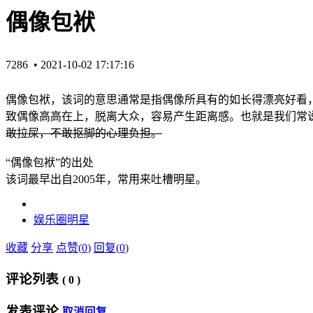
偶像包袱
7286 •
2021-10-02 17:17:16
偶像包袱，该词的意思通常是指偶像所具有的如长得漂亮好看
致偶像高高在上，脱离大众，容易产生距离感。也就是我们常说
敢拉屎，不敢抠脚的心理负担。
“偶像包袱”的出处
该词最早出自2005年，常用来吐槽明星。
娱乐圈
明星
收藏
分享
点赞(
0
)
回复(
0
)
评论列表
(
0
)
发表评论
取消回复