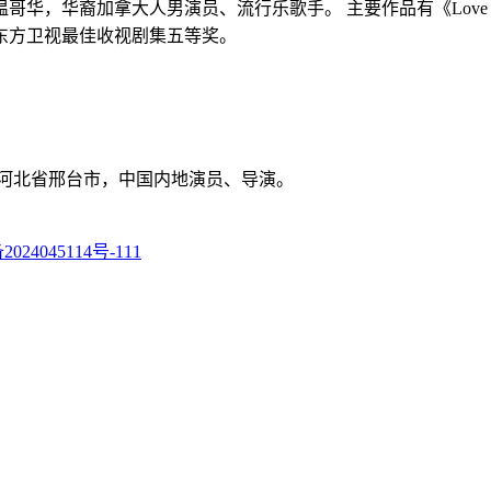
，华裔加拿大人男演员、流行乐歌手。 主要作品有《Love Killah》
东方卫视最佳收视剧集五等奖。
于河北省邢台市，中国内地演员、导演。​
024045114号-111