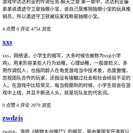
游戏中达达利亚的传说任务-鲸天之章 第一章中，达达利亚骗
弟弟说遗迹守卫是独眼小宝，说自己是推销独眼小宝的玩具推
销员，所以遗迹守卫就被玩家戏称是独眼小宝。​
4 点赞
0 评论
4754 浏览
xxs
xxs，网络语，小学生的缩写，大多时候也被称为xxj(小学
鸡)，用来形容某些人行为幼稚，心理幼稚，一般是贬义，多
用作调侃人，也指同龄人在电竞游戏当中技术差，态度傲慢，
忽视团队合作的玩家，还指没有接触过社会和社会经验不足的
人。在游戏中比较常见，每当假期到的时候，小学生就会在游
戏中上线，并且不断送人头，就是坑队友的代名词。
0 点赞
0 评论
2979 浏览
zwdzjs
zwdzjs，游戏《植物大战僵尸》的缩写，是由美国宝开游戏公