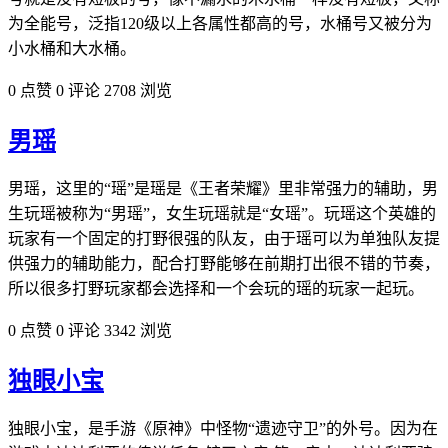
为全能号，泛指120级以上各属性都高的号，水桶号又被分为
小水桶和大水桶。
0 点赞
0 评论
2708 浏览
男瑶
男瑶，这里的“瑶”是瑶是《王者荣耀》里非常强力的辅助，男
生玩瑶被称为“男瑶”，女生玩瑶就是“女瑶”。玩瑶这个英雄的
玩家有一个固定的打野很强的队友，由于瑶可以为单独队友提
供强力的辅助能力，配合打野能够在前期打出很不错的节奏，
所以很多打野玩家都会选择和一个会玩的瑶的玩家一起玩。​
0 点赞
0 评论
3342 浏览
独眼小宝
独眼小宝，是手游《原神》中怪物“遗迹守卫”的外号。因为在