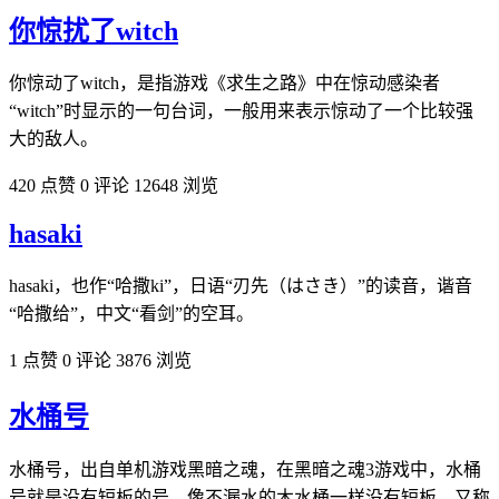
你惊扰了witch
你惊动了witch，是指游戏《求生之路》中在惊动感染者
“witch”时显示的一句台词，一般用来表示惊动了一个比较强
大的敌人。
420 点赞
0 评论
12648 浏览
hasaki
hasaki，也作“哈撒ki”，日语“刃先（はさき）”的读音，谐音
“哈撒给”，中文“看剑”的空耳。
1 点赞
0 评论
3876 浏览
水桶号
水桶号，出自单机游戏黑暗之魂，在黑暗之魂3游戏中，水桶
号就是没有短板的号，像不漏水的木水桶一样没有短板，又称