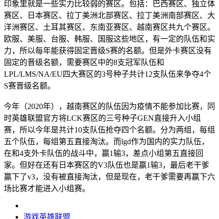
印象里就是一些实力比较弱的赛区。包括：巴西赛区、独立体
赛区、日本赛区、拉丁美洲北部赛区、拉丁美洲南部赛区、大
洋洲赛区、土耳其赛区、东南亚赛区、越南赛区共九个赛区。
欧服、美服、台服、韩服、国服这些地区，有一定的队伍和实
力，所以每年能获得固定晋级S赛的名额。但是外卡赛区没有
固定的晋级名额，需要赛区中的8支冠军队伍和
LPL/LMS/NA/EU四大赛区的3号种子共计12支队伍来争夺4个
S赛晋级名额。
今年（2020年），越南赛区的队伍因为疫情不能参加比赛，同
时英雄联盟官方将LCK赛区的三号种子GEN直接升入小组
赛，所以今年是共计10支队伍抢夺四个名额。分为两组，每组
五个队伍，每组第五直接淘汰。而lgd作为国内的实力队伍，
在和4支外卡队伍的战斗中，赢1输3，差点小组第五直接回
家。但好在还有日本赛区的V3队伍也是赢1输3，最后老干爹
赢下了v3，没有被直接淘汰，但是现在，老干爹需要再赢下六
场比赛才能进入小组赛。
游戏
英雄联盟