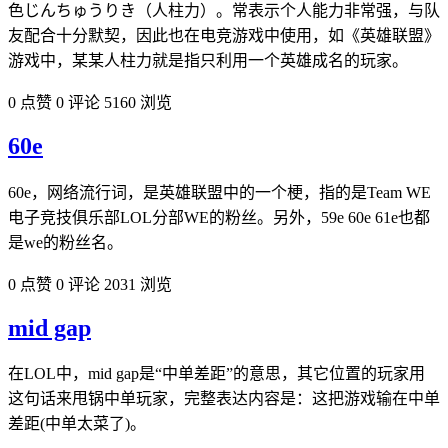
色じんちゅうりき（人柱力）。常表示个人能力非常强，与队
友配合十分默契，因此也在电竞游戏中使用，如《英雄联盟》
游戏中，某某人柱力就是指只利用一个英雄成名的玩家。
0 点赞
0 评论
5160 浏览
60e
60e，网络流行词，是英雄联盟中的一个梗，指的是Team WE
电子竞技俱乐部LOL分部WE的粉丝。另外，59e 60e 61e也都
是we的粉丝名。
0 点赞
0 评论
2031 浏览
mid gap
在LOL中，mid gap是“中单差距”的意思，其它位置的玩家用
这句话来甩锅中单玩家，完整表达内容是：这把游戏输在中单
差距(中单太菜了)。