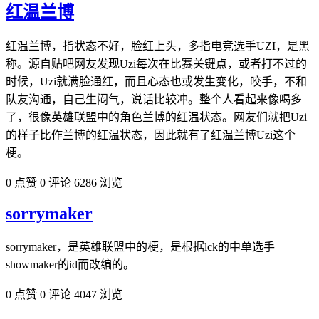
红温兰博
红温兰博，指状态不好，脸红上头，多指电竞选手UZI，是黑
称。源自贴吧网友发现Uzi每次在比赛关键点，或者打不过的
时候，Uzi就满脸通红，而且心态也或发生变化，咬手，不和
队友沟通，自己生闷气，说话比较冲。整个人看起来像喝多
了，很像英雄联盟中的角色兰博的红温状态。网友们就把Uzi
的样子比作兰博的红温状态，因此就有了红温兰博Uzi这个
梗。
0 点赞
0 评论
6286 浏览
sorrymaker
sorrymaker，是英雄联盟中的梗，是根据lck的中单选手
showmaker的id而改编的。
0 点赞
0 评论
4047 浏览