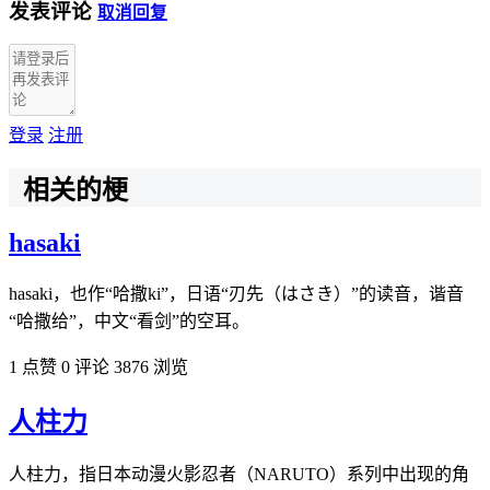
发表评论
取消回复
登录
注册
相关的梗
hasaki
hasaki，也作“哈撒ki”，日语“刃先（はさき）”的读音，谐音
“哈撒给”，中文“看剑”的空耳。
1 点赞
0 评论
3876 浏览
人柱力
人柱力，指日本动漫火影忍者（NARUTO）系列中出现的角