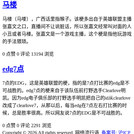
马楼
马楼（马喽），广西话里指猴子。该梗多出自于英雄联盟主播
张嘉文之口，直播间不让说脏话，所以张嘉文经常叫对面的人
小丑或者马楼。张嘉文是一个游戏主播，这个梗是指他玩游戏
的手法猥琐。
0 点赞
0 评论
13194 浏览
edg7点
7点的EDG，这是英雄联盟的梗，指的是7点打比赛的edg是不
可战胜的。edg7点的梗来自于该队伍前打野选手Clearlove明
凯。因为edg电子俱乐部的打野选手明凯把自己的id从clearlove
改成了clearlove7，从那以后，每当edg在7点左右打比赛的时
候，总是胜率很高。所以网友说7点的EDG是不可战胜的。
0 点赞
0 评论
2291 浏览
Copyright © 2026 All rights reserved. 网络流行语
备案号: 沪ICP