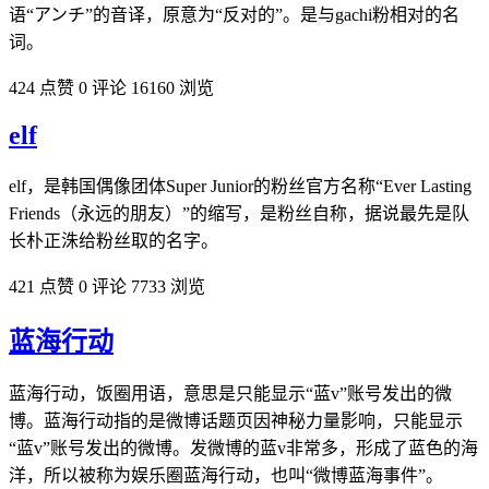
语“アンチ”的音译，原意为“反对的”。是与gachi粉相对的名
词。
424 点赞
0 评论
16160 浏览
elf
elf，是韩国偶像团体Super Junior的粉丝官方名称“Ever Lasting
Friends（永远的朋友）”的缩写，是粉丝自称，据说最先是队
长朴正洙给粉丝取的名‌‌‌‌‌字。
421 点赞
0 评论
7733 浏览
蓝海行动
蓝海行动，饭圈用语，意思是只能显示“蓝v”账号发出的微
博。蓝海行动指的是微博话题页因神秘力量影响，只能显示
“蓝v”账号发出的微博。发微博的蓝v非常多，形成了蓝色的海
洋，所以被称为娱乐圈蓝海行动，也叫“微博蓝海事件”。​