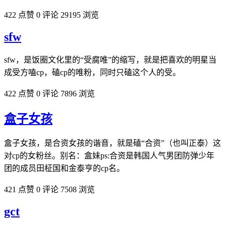
422 点赞
0 评论
29195 浏览
sfw
sfw，是饭圈文化里的“受腐唯”的缩写，就是把喜欢的明星当
成受方嗑cp，磕cp的唯粉，同时只磕这个人的受。
422 点赞
0 评论
7896 浏览
盒子女孩
盒子女孩，是合资女孩的谐音，就是磕“合资”（也叫正泰）这
对cp的女粉丝。别名：盒妹ps:合资是韩国人气男团防弹少年
团的成员田柾国和金泰亨的cp名。
421 点赞
0 评论
7508 浏览
gct