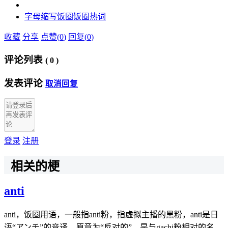
字母
缩写
饭圈
饭圈热词
收藏
分享
点赞(
0
)
回复(
0
)
评论列表
(
0
)
发表评论
取消回复
登录
注册
相关的梗
anti
anti，饭圈用语，一般指anti粉，指虚拟主播的黑粉，anti是日
语“アンチ”的音译，原意为“反对的”。是与gachi粉相对的名