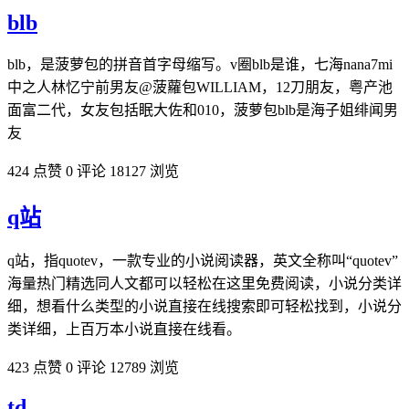
blb
blb，是菠萝包的拼音首字母缩写。v圈blb是谁，七海nana7mi
中之人林忆宁前男友@菠蘿包WILLIAM，12刀朋友，粤产池
面富二代，女友包括眠大佐和010，菠萝包blb是海子姐绯闻男
友
424 点赞
0 评论
18127 浏览
q站
q站，指quotev，一款专业的小说阅读器，英文全称叫“quotev”
海量热门精选同人文都可以轻松在这里免费阅读，小说分类详
细，想看什么类型的小说直接在线搜索即可轻松找到，小说分
类详细，上百万本小说直接在线看。
423 点赞
0 评论
12789 浏览
td