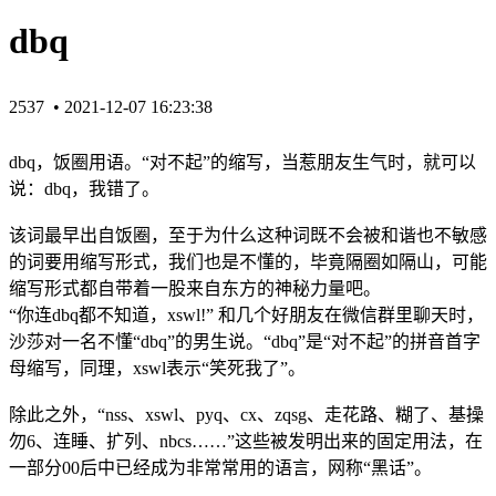
dbq
2537 •
2021-12-07 16:23:38
dbq，饭‌‌‌‌‌‌圈用语。“对不起”的缩写，当惹朋友生气时，就可以
说：dbq，我错了。
该词最早出自饭圈，至于为什么这种词既不会被和谐也不敏感
的词要用缩写形式，我们也是不懂的，毕竟隔圈如隔山，可能
缩写形式都自带着一股来自东方的神秘力量吧。
“你连dbq都不知道，xswl!” 和几个好朋友在微信群里聊天时，
沙莎对一名不懂“dbq”的男生说。“dbq”是“对不起”的拼音首字
母缩写，同理，xswl表示“笑死我了”。
除此之外，“nss、xswl、pyq、cx、zqsg、走花路、糊了、基操
勿6、连睡、扩列、nbcs……”这些被发明出来的固定用法，在
一部分00后中已经成为非常常用的语言，网称“黑话”。