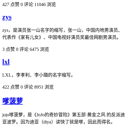
427 点赞
0 评论
11046 浏览
zys
zys，是演员张一山名字的缩写，张一山，中国内地男演员、
代表作《家有儿女》、中国电视好演员奖最佳网剧男演员。
3 点赞
0 评论
6475 浏览
lxl
LXL，李孝利、李小璐的名字缩写。
422 点赞
0 评论
8951 浏览
嗲菠萝
jojo嗲菠萝，是《JoJo的奇妙冒险》第五部·黄金之风 的反派迪
亚波罗。因为迪亚（diya）读快了就是嗲，因此而得名。