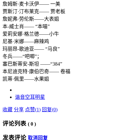
詹姆斯·麦卡沃伊—— 一美
贾斯汀·汀布莱克—— 贾老板
詹妮弗·劳伦斯——大表姐
本-威士肖—— “本喵”
爱莉安娜·格兰德——小牛
尼基·米娜——麻辣鸡
玛丽昂-歌迪亚—— “马良”
冬兵——“吧唧”；
塞巴斯蒂安-斯坦 ——“384”
本尼迪克特·康伯巴奇—— 卷福
凯蒂·佩里——水果姐
谐音
空耳
明星
收藏
分享
点赞(
1
)
回复(
0
)
评论列表
(
0
)
发表评论
取消回复