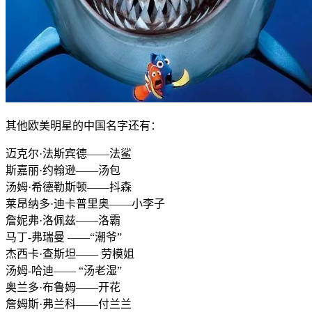
其他欧美明星的中国名字还有：
迈克尔·法斯宾德——法鲨
斯嘉丽·约翰逊——汤包
汤姆·希德勒斯顿——抖森
莱昂纳多·迪卡普里奥——小李子
詹妮弗·洛佩兹——洛霸
马丁-弗瑞曼 ——“潮爷”
杰西卡·查斯坦—— 劳模姐
汤姆-哈迪—— “汤老湿”
奥兰多·布鲁姆——开花
詹姆斯·弗兰科——付兰兰