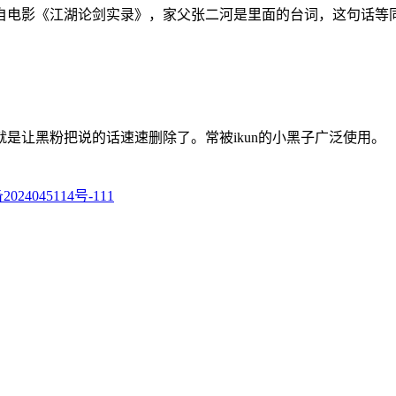
自电影《江湖论剑实录》，家父张二河是里面的台词，这句话等同
是让黑粉把说的话速速删除了。常被ikun的小黑子广泛使用。
024045114号-111