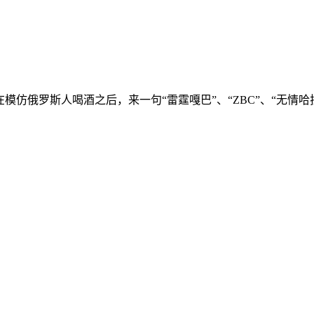
一，主要是在模仿俄罗斯人喝酒之后，来一句“雷霆嘎巴”、“ZBC”、“无情哈