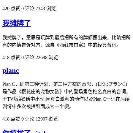
420 点赞
0 评论
7343 浏览
我摊牌了
我摊牌了，意思是玩牌到最后把所有的牌都摆出来，比喻把所
有的内情告诉对方，源自《西红市首富》中的经典台词。
418 点赞
0 评论
22698 浏览
planc
Plan C，即第三种计划、第三种方案的意思，(日语:プランC)
是作品《樱花庄的宠物女孩》中的登场角色椎名真白的台词，
于TV版第5话中出现,因真白激萌的动作以及Plan C一词在后续
剧情中多次被提到而成为一个梗。
418 点赞
0 评论
12907 浏览