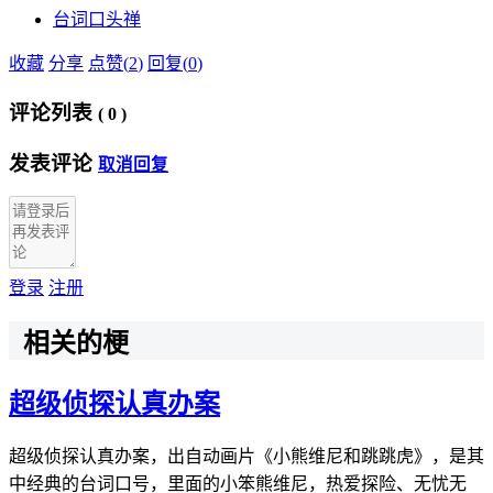
台词
口头禅
收藏
分享
点赞(
2
)
回复(
0
)
评论列表
(
0
)
发表评论
取消回复
登录
注册
相关的梗
超级侦探认真办案
超级侦探认真办案，出自动画片《小熊维尼和跳跳虎》，是其
中经典的台词口号，里面的小笨熊维尼，热爱探险、无忧无