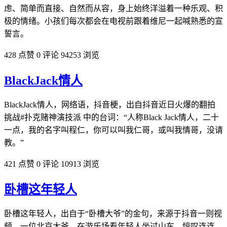
虑、简单而直接、自然而从容，身上始终洋溢着一种乐观、积
极的情绪。小孩们每次都会在电视前跟着维尼一起喊熟悉的宣
誓言。
428 点赞
0 评论
94253 浏览
BlackJack情人
BlackJack情人，网络语，抖音梗，出自抖音近日火爆的翻拍
挑战#扑克赌神演技派 中的台词：“人称Black Jack情人，二十
一点，我的名字叫程仁，你可以叫我仁哥，或叫我情哥，没请
教。”
421 点赞
0 评论
10913 浏览
卧槽这年轻人
卧槽这年轻人，出自于“卧槽大爷”的金句，来源于抖音一则视
频，一位北京大爷，在游乐场看年轻人坐过山车，惊叹连连，