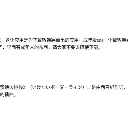
可以下载，这个应用是为了致敬韩寒而出的应用。成年版one一个致敬
os版了，里面有成年人的东西，请大家不要去随便下载。
：《禁绝边境线》（いけないボーダーライン），是由西直纪作词，コ
》的插曲。