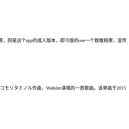
韩寒，则是这个app的成人版本，即污版的one一个致敬韩寒，宣传
モリタミノル作曲，Walküre演唱的一首歌曲。该单曲于2015