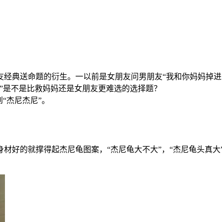
友经典送命题的衍生。一以前是女朋友问男朋友“我和你妈妈掉进
”是不是比救妈妈还是女朋友更难选的选择题？
“杰尼杰尼”。
材好的就撑得起杰尼龟图案，“杰尼龟大不大”，“杰尼龟头真大