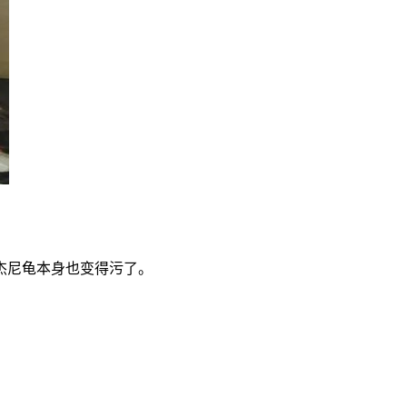
杰尼龟本身也变得污了。