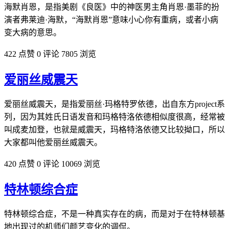
海默肖恩，是指美剧《良医》中的神医男主角肖恩·墨菲的扮
演者弗莱迪·海默，“海默肖恩”意味小心你有重病，或者小病
变大病的意思。
422 点赞
0 评论
7805 浏览
爱丽丝威震天
爱丽丝威震天，是指爱丽丝·玛格特罗依德，出自东方project系
列，因为其姓氏日‌‌‌‌‌‌‌‌语发音和玛格特洛依德相似度很高，经常被
叫成麦加登，也就是威震天，玛格特洛依德又比较拗口，所以
大家都叫他爱丽丝威震天。
420 点赞
0 评论
10069 浏览
特林顿综合症
特林顿综合症，不是一种真实存在的病，而是对于在特林顿基
地出现过的机师们颜艺变化的调侃。