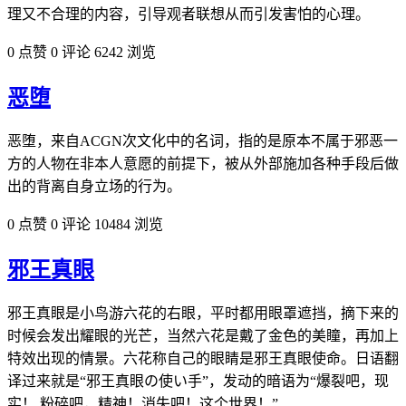
理又不合理的内容，引导观者联想从而引发害怕的心理。
0 点赞
0 评论
6242 浏览
恶堕
恶堕，来自ACGN次文化中的名词，指的是原本不属于邪恶一
方的人物在非本人意愿的前提下，被从外部施加各种手段后做
出的背离自身立场的行为。
0 点赞
0 评论
10484 浏览
邪王真眼
邪王真眼是小鸟游六花的右眼，平时都用眼罩遮挡，摘下来的
时候会发出耀眼的光芒，当然六花是戴了金色的美瞳，再加上
特效出现的情景。六花称自己的眼睛是邪王真眼使命。日语翻
译过来就是“邪王真眼の使い手”，发动的暗语为“爆裂吧，现
实！ 粉碎吧，精神！消失吧！这个世界！”