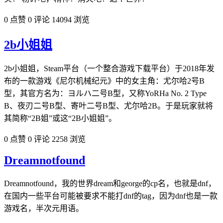
0 点赞
0 评论
14094 浏览
2b小姐姐
2b小姐姐，Steam平台（一个整合游戏下载平台）于2018年发
布的一款游戏《尼尔机械纪元》中的女主角：尤尔哈2号B
型，其官方名为：ヨルハ二号B型，又称YoRHa No. 2 Type
B、夜刃二号B型、寄叶二号B型、尤尔哈2B。于是玩家就将
其简称“2B姐”或这“2B小姐姐”。
0 点赞
0 评论
2258 浏览
Dreamnotfound
Dreamnotfound，我的世界dream和george的cp名，也就是dnf，
在国内一些平台可能被要求不能打dnf的tag，因为dnf也是一款
游戏名，半次元用语。