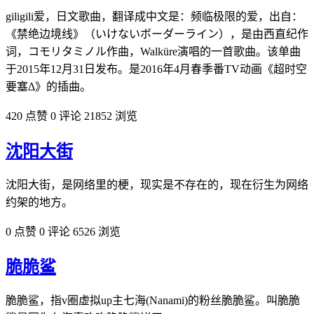
giligili爱，日文歌曲，翻译成中文是：频临极限的爱，出自：
《禁绝边境线》（いけないボーダーライン），是由西直纪作
词，コモリタミノル作曲，Walküre演唱的一首歌曲。该单曲
于2015年12月31日发布。是2016年4月春季番TV动画《超时空
要塞Δ》的插曲。
420 点赞
0 评论
21852 浏览
沈阳大街
沈阳大街，是网络里的梗，现实是不存在的，现在衍生为网络
约架的地方。
0 点赞
0 评论
6526 浏览
脆脆鲨
脆脆鲨，指v圈虚拟up主七海(Nanami)的粉丝脆脆鲨。叫脆脆