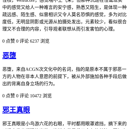
怪核，Weirdcore，感觉喘不上气来，但那种沉迷在怪诞现实
中的感觉又给人一种难言的安宁感，熟悉又陌生，是体现一种
疏远感、陌生感、似曾相识又令‌‌‌‌‌‌‌‌‌‌‌‌人莫名恐惧的感觉，多为对比
度低，无明显阴影或光源从拍摄处发出，元素较少，看似很合
理又不合理的内容，引导观者联想从而引发害怕的心理。
0 点赞
0 评论
6237 浏览
恶堕
恶堕，来自ACGN次文化中的名词，指的是原本不属于邪恶一
方的人物在非本人意愿的前提下，被从外部施加各种手段后做
出的背离自身立场的行为。
0 点赞
0 评论
10472 浏览
邪王真眼
邪王真眼是小鸟游六花的右眼，平时都用眼罩遮挡，摘下来的