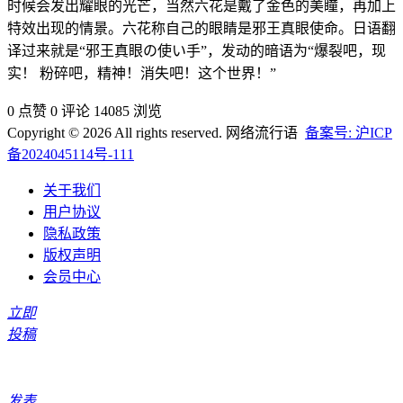
时候会发出耀眼的光芒，当然六花是戴了金色的美瞳，再加上
特效出现的情景。六花称自己的眼睛是邪王真眼使命。日语翻
译过来就是“邪王真眼の使い手”，发动的暗语为“爆裂吧，现
实！ 粉碎吧，精神！消失吧！这个世界！”
0 点赞
0 评论
14085 浏览
Copyright © 2026 All rights reserved. 网络流行语
备案号: 沪ICP
备2024045114号-111
关于我们
用户协议
隐私政策
版权声明
会员中心
立即
投稿
发表