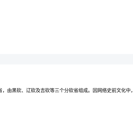
省，由黑砍、辽砍及吉砍等三个分砍省组成。因网络史前文化中