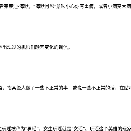
者弗莱迪·海默，“海默肖恩”意味小心你有重病，或者小病变大
地出现过的机师们颜艺变化的调侃。
语，指某些人做了一些不正常的事，或说一些不正常的话，在贴
生玩瑶被称为“男瑶”，女生玩瑶就是“女瑶”。玩瑶这个英雄的