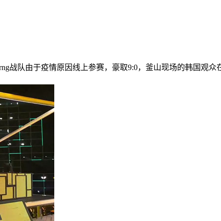
队由于疫情原因线上参赛，豪取9:0，釜山现场的韩国观众在rng优势取