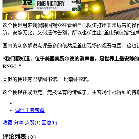
这个梗是用来调侃韩国观众在看到自‌‌‌‌‌‌‌‌‌‌‌‌‌‌‌己
吭，安静无比，又似遗体告别，所以也衍生出“釜山殡仪馆”这
国内的众多解说点评最多的依然是釜山现场的观赛氛围，这也
“我们都知道，位于美国奥费尔德的消声室，是世界上最安静的
RNG！”
类似的梗还有巴黎图书馆、上海图书馆。
这个梗现在成电竞、竞技体育的传统了，主客场作战得到的待
调侃
王者荣耀
收藏
分享
点赞(
1
)
回复(
0
)
评论列表
(
0
)