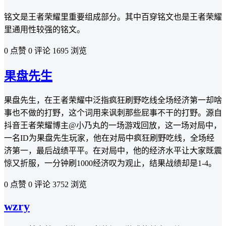
铭文是王者荣耀里重要组成部分。其中百穿铭文也是王者荣耀
里通用性较强的铭文。
0 点赞
0 评论
1695 浏览
果盘先生
果盘先生，在王者荣耀中泛指疯狂刷野吃线全场经济第一却啥
事也不做的打野，这个词用来讽刺那些屁事不干的打野。源自
抖音王者荣耀博主@小乃丸的一场游戏回放，这一场对局中，
一名ID为果盘先生玩家，他在对局中疯狂刷野吃线，全场经
济第一，最后战绩平平。在对局中，他的经济水平让大家既震
惊又折服，一分钟刷1000经济叹为观止，结果战绩却是1-4。
0 点赞
0 评论
3752 浏览
wzry