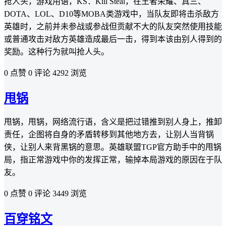
抢人头，游戏用语，KS：Kill Steal，在王者荣耀、真三、
DOTA、LOL、D10等MOBA类游戏中，当队友即将击杀敌方
英雄时，之前并未参战或参战但贡献不大的队友突然使用技能
或普通攻击对敌方英雄造成最后一击，得到本该由别人得到的
奖励。这种行为就叫抢人头。
0 点赞
0 评论
4292 浏览
甩锅
甩锅，甩锅，网络流行语，含义是把过错推到别人身上，推卸
责任，企图将自身的矛盾转移到其他地方去，让别人当背锅
侠，让别人来背黑锅的意思。英雄联盟TGP官方助手中的甩锅
局，指正常游戏中你的发挥正常，输掉本局游戏的原因在于队
友。
0 点赞
0 评论
3449 浏览
百穿铭文