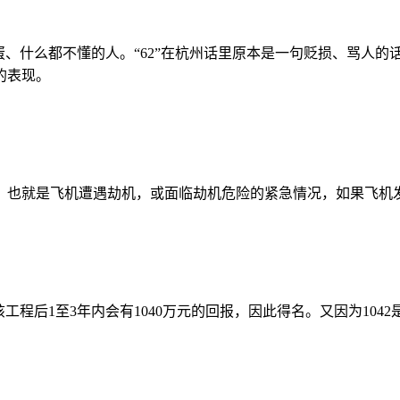
笨蛋、什么都不懂的人。“62”在杭州话里原本是一句贬损、骂人
的表现。
干扰，也就是飞机遭遇劫机，或面临劫机危险的紧急情况，如果飞机发
该工程后1至3年内会有1040万元的回报，因此得名。又因为104