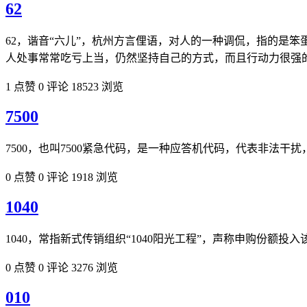
62
62，谐音“六儿”，杭州方言俚语，对人的一种调侃，指的是
人处事常常吃亏上当，仍然坚持自己的方式，而且行动力很强
1 点赞
0 评论
18523 浏览
7500
7500，也叫7500紧急代码，是一种应答机代码，代表非法
0 点赞
0 评论
1918 浏览
1040
1040，常指新式传销组织“1040阳光工程”，声称申购份额投入
0 点赞
0 评论
3276 浏览
010