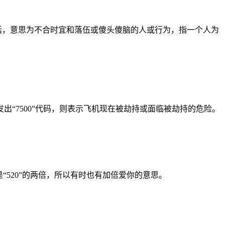
的话，意思为不合时宜和落伍或傻头傻脑的人或行为，指一个人为
出“7500”代码，则表示飞机现在被劫持或面临被劫持的危险。
2是“520”的两倍，所以有时也有加倍爱你的意思。