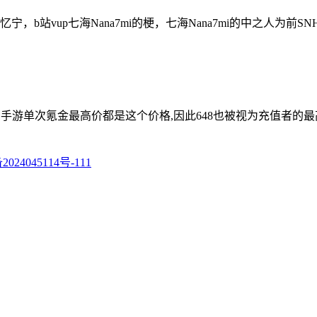
b站vup七海Nana7mi的梗，七海Nana7mi的中之人为前S
各种手游单次氪金最高价都是这个价格,因此648也被视为充值者的
024045114号-111