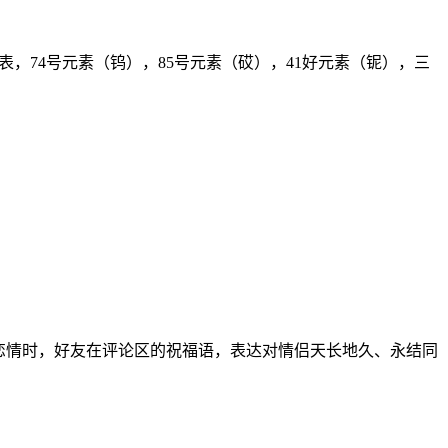
期表，74号元素（钨），85号元素（砹），41好元素（铌），三
公开恋情时，好友在评论区的祝福语，表达对情侣天长地久、永结同