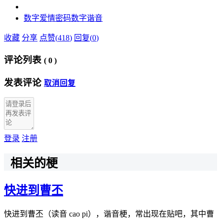
数字
爱情密码数字
谐音
收藏
分享
点赞(
418
)
回复(
0
)
评论列表
(
0
)
发表评论
取消回复
登录
注册
相关的梗
快进到曹丕
快进到曹丕（读音 cao pi），谐音梗，常出现在贴吧，其中曹