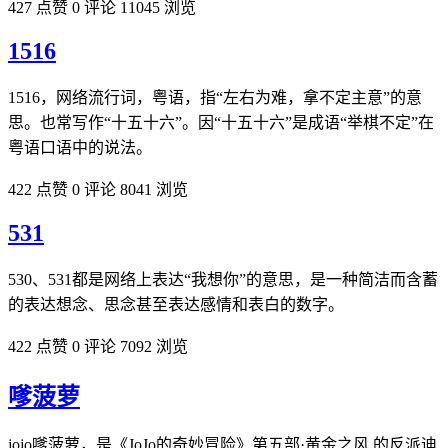
427 点赞
0 评论
11045 浏览
1516
1516，网络流行词，粤语，指“左右为难，拿不定主意”的意
思。也常写作“十五十六”。因“十五十六”是成语“举棋不定”在
粤语口语中的说法。
422 点赞
0 评论
8041 浏览
531
530、531都是网络上表达“我想你”的意思，是一种简洁而含蓄
的表达想念、思念甚至表达感情和表白的数字。
422 点赞
0 评论
7092 浏览
嗲菠萝
jojo嗲菠萝，是《JoJo的奇妙冒险》第五部·黄金之风 的反派迪