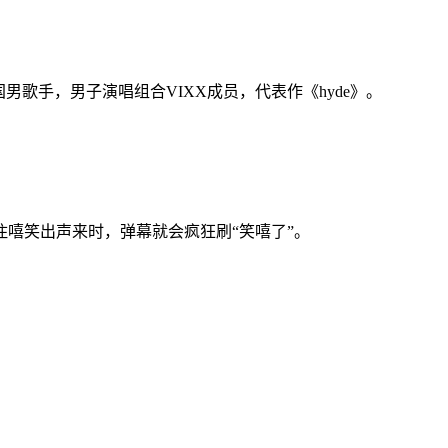
国男歌手，男子演唱组合VIXX成员，代表作《hyde》。
嘻笑出声来时，弹幕就会疯狂刷“笑嘻了”。