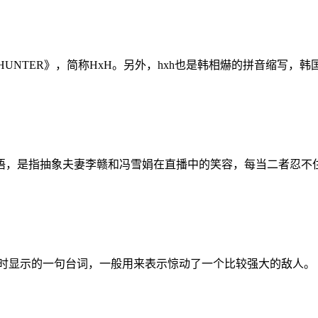
HUNTER》，简称HxH。另外，hxh也是韩相爀的拼音缩写，韩
语，是指抽象夫妻李赣和冯雪娟在直播中的笑容，每当二者忍不住
tch”时显示的一句台词，一般用来表示惊动了一个比较强大的敌人。