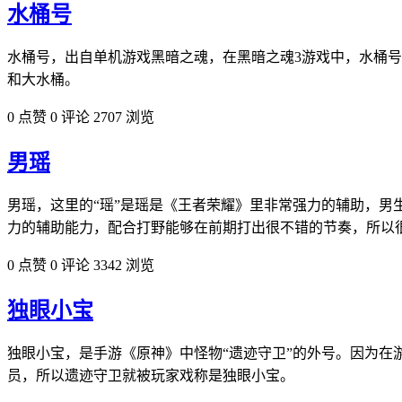
水桶号
水桶号，出自单机游戏黑暗之魂，在黑暗之魂3游戏中，水桶号
和大水桶。
0 点赞
0 评论
2707 浏览
男瑶
男瑶，这里的“瑶”是瑶是《王者荣耀》里非常强力的辅助，男
力的辅助能力，配合打野能够在前期打出很不错的节奏，所以很
0 点赞
0 评论
3342 浏览
独眼小宝
独眼小宝，是手游《原神》中怪物“遗迹守卫”的外号。因为在
员，所以遗迹守卫就被玩家戏称是独眼小宝。​