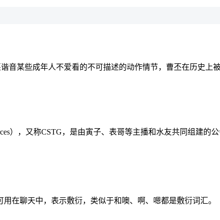
中曹丕谐音某些成年人不爱看的不可描述的动作情节，曹丕在历史上被
 Forces），又称CSTG，是由寅子、表哥等主播和水友共同组建的
可用在聊天中，表示敷衍，类似于和噢、啊、嗯都是敷衍词汇。