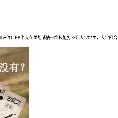
如许攸）BB半天花里胡哨搞一堆技能打不死大宝地主，大宝回