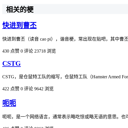
相关的梗
快进到曹丕
快进到曹丕（读音 cao pi），谐音梗，常出现在贴吧，其
430 点赞
0 评论
23718 浏览
CSTG
CSTG，是仓鼠特工队的缩写，仓鼠特工队（Hamster Armed
422 点赞
0 评论
9642 浏览
呃呃
呃呃，是一个网络语言，通常表示略吃惊或略无语的意思。也