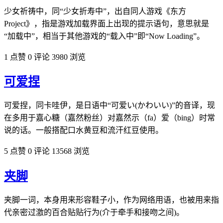
少女祈祷中，同“少女折寿中”，出自同人游戏《东方
Project》，指是游戏加载界面上出现的提示语句，意思就是
“加载中”，相当于其他游戏的“载入中”即“Now Loading”。
1 点赞
0 评论
3980 浏览
可爱捏
可爱捏，同卡哇伊，是日语中“可爱い(かわいい)”的音译，现
在多用于嘉心糖（嘉然粉丝）对嘉然示（fa）爱（bing）时常
说的话。一般搭配口水黄豆和流汗红豆使用。
5 点赞
0 评论
13568 浏览
夹脚
夹脚一词，本身用来形容鞋子小，作为网络用语，也被用来指
代亲密过激的百合贴贴行为(介于牵手和接吻之间)。