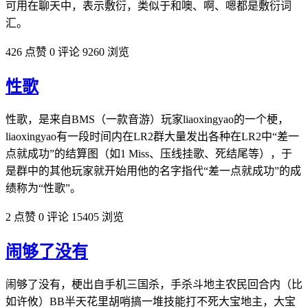
可用在聊天中，表示敷衍，类似于和噢、啊、嗯都是敷衍词
汇。
426 点赞
0 评论
9260 浏览
性歌
性歌，是来自BMS（一款音游）玩家liaoxingyao的一个梗，
liaoxingyao有一段时间内在LR2群大量发出各种在LR2中“差一
点就成功”的结算图（如1 Miss、压线挂歌、死结尾等），于
是群中的其他玩家就开始用他的名字指代“差一点就成功”的成
绩称为“性歌”。
2 点赞
0 评论
15405 浏览
闹够了没有
闹够了没有，梗出自手机三国杀，手杀斗地主农民回合内（比
如许攸）BB半天花里胡哨搞一堆技能打不死大宝地主，大宝