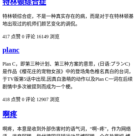
特林顿综合症
特林顿综合症，不是一种真实存在的病，而是对于在特林顿基
地出现过的机师们颜艺变化的调侃。
417 点赞
0 评论
16149 浏览
planc
Plan C，即第三种计划、第三种方案的意思，(日语:プランC)
是作品《樱花庄的宠物女孩》中的登场角色椎名真白的台词，
于TV版第5话中出现,因真白激萌的动作以及Plan C一词在后续
剧情中多次被提到而成为一个梗。
418 点赞
0 评论
12907 浏览
啊疼
啊疼，本意是收到外部伤害时的语气词，“啊~疼”，作为网络