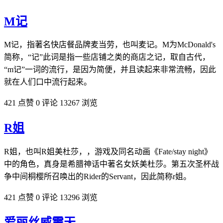
M记
M记，指著名快店餐品牌麦当劳，也叫麦记。M为McDonald's
简称，“记”此词是指一些店铺之类的商店之记，取自古代，
“m记”一词的流行，是因为简便，并且读起来非常流畅，因此
就在人们口中流行起来。
421 点赞
0 评论
13267 浏览
R姐
R姐，也叫R姐美杜莎，，游戏及同名动画《Fate/stay night》
中的角色，真身是希腊神话中著名女妖美杜莎。第五次圣杯战
争中间桐樱所召唤出的Rider的Servant，因此简称r姐。
421 点赞
0 评论
13296 浏览
爱丽丝威震天