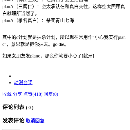
planA（三鹰仁）：空太承认在和真白交往，这样空太照顾真
白就理所当然了。
planA（椎名真白）：杀死青山七海
其中的c计划就是抹杀计划，所以现在常用作“小心我实行plan
c”，意思就是把你抹去。go die。
如果女朋友发planc，那么你就要小心了[龇牙]
动漫
台词
收藏
分享
点赞(
418
)
回复(
0
)
评论列表
(
0
)
发表评论
取消回复