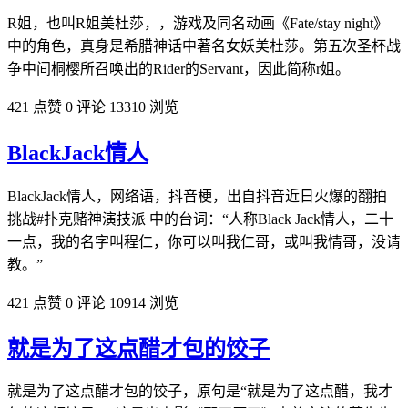
R姐，也叫R姐美杜莎，，游戏及同名动画《Fate/stay night》
中的角色，真身是希腊神话中著名女妖美杜莎。第五次圣杯战
争中间桐樱所召唤出的Rider的Servant，因此简称r姐。
421 点赞
0 评论
13310 浏览
BlackJack情人
BlackJack情人，网络语，抖音梗，出自抖音近日火爆的翻拍
挑战#扑克赌神演技派 中的台词：“人称Black Jack情人，二十
一点，我的名字叫程仁，你可以叫我仁哥，或叫我情哥，没请
教。”
421 点赞
0 评论
10914 浏览
就是为了这点醋才包的饺子
就是为了这点醋才包的饺子，原句是“就是为了这点醋，我才