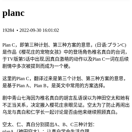
planc
19284 •
2022-09-30 16:01:02
Plan C，即第三种计划、第三种方案的意思，(日语:プランC)
是作品《樱花庄的宠物女孩》中的登场角色椎名真白的台词，
于TV版第5话中出现,因真白激萌的动作以及Plan C一词在后续
剧情中多次被提到而成为一个梗。
这里的Plan C，翻译过来是第三个计划、第三种方案的意思，
是基于Plan A、Plan B，是英文中常用的方案选择。
剧中青山七海因为椎名真白的胡言乱语误以为神田空太和她有
不正当关系，决定搬入樱花庄亲眼见证。空太为了防止再闹出
乌龙与真白和仁学长一起讨论是否由他来继续照顾真白。
空太、仁、真白分别提出A、B、C三种计划：
planA（神田空太）：让真白学会生活自理