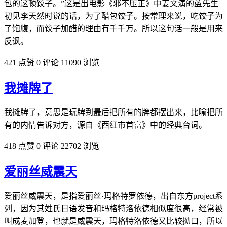
包的这顿饺子。”这是出电影《邪不压正》中姜文演的蓝先生
初见李天然时说的话，为了醋包饺子。按常理来说，吃饺子为
了饱腹，而饺子加醋的理由有千千万。所以这句话一般是用来
反讽。
421 点赞
0 评论
11090 浏览
我摊牌了
我摊牌了，意思是玩牌到最后把所有的牌都摆出来，比喻把所
有的内情告诉对方，源自《西红市首富》中的经典台词。
418 点赞
0 评论
22702 浏览
爱丽丝威震天
爱丽丝威震天，是指爱丽丝·玛格特罗依德，出自东方project系
列，因为其姓氏日‌‌‌‌‌‌‌‌语发音和玛格特洛依德相似度很高，经常被
叫成麦加登，也就是威震天，玛格特洛依德又比较拗口，所以