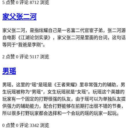
5 点赞
0 评论
8712 浏览
家父张二河
家父张二河，是指炫耀自己是一名富二代官宦子弟，张二河源
自电影《江湖论剑实录》，家父张二河是里面的台词，这句话
等同于“我爸是李刚”。
2 点赞
0 评论
5117 浏览
男瑶
男瑶，这里的“瑶”是瑶是《王者荣耀》里非常强力的辅助，男
生玩瑶被称为“男瑶”，女生玩瑶就是“女瑶”。玩瑶这个英雄的
玩家有一个固定的打野很强的队友，由于瑶可以为单独队友提
供强力的辅助能力，配合打野能够在前期打出很不错的节奏，
所以很多打野玩家都会选择和一个会玩的瑶的玩家一起玩。​
0 点赞
0 评论
3342 浏览