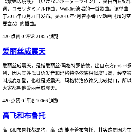
《禁绝边境线》（いけないボーダーライン），是由西直纪作
词，コモリタミノル作曲，Walküre演唱的一首歌曲。该单曲
于2015年12月31日发布。是2016年4月春季番TV动画《超时空
要塞Δ》的插曲。
420 点赞
0 评论
21855 浏览
爱丽丝威震天
爱丽丝威震天，是指爱丽丝·玛格特罗依德，出自东方project系
列，因为其姓氏日‌‌‌‌‌‌‌‌语发音和玛格特洛依德相似度很高，经常被
叫成麦加登，也就是威震天，玛格特洛依德又比较拗口，所以
大家都叫他爱丽丝威震天。
420 点赞
0 评论
10066 浏览
高飞和布鲁托
高飞和布鲁托都是狗，高飞却能牵着布鲁托，其实这是因为在