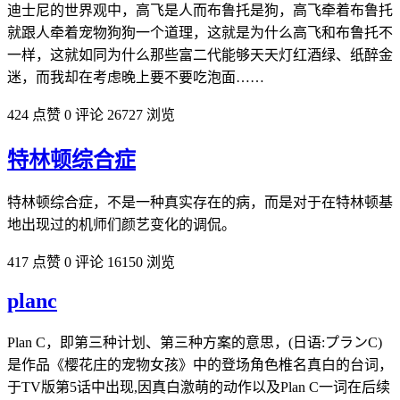
迪士尼的世界观中，高飞是人而布鲁托是狗，高飞牵着布鲁托
就跟人牵着宠物狗狗一个道理，这就是为什么高飞和布鲁托不
一样，这就如同为什么那些富二代能够天天灯红酒绿、纸醉金
迷，而我却在考虑晚上要不要吃泡面……
424 点赞
0 评论
26727 浏览
特林顿综合症
特林顿综合症，不是一种真实存在的病，而是对于在特林顿基
地出现过的机师们颜艺变化的调侃。
417 点赞
0 评论
16150 浏览
planc
Plan C，即第三种计划、第三种方案的意思，(日语:プランC)
是作品《樱花庄的宠物女孩》中的登场角色椎名真白的台词，
于TV版第5话中出现,因真白激萌的动作以及Plan C一词在后续