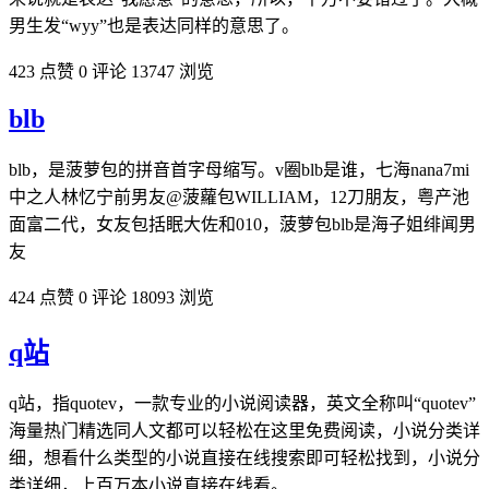
男生发“wyy”也是表达同样的意思了。
423 点赞
0 评论
13747 浏览
blb
blb，是菠萝包的拼音首字母缩写。v圈blb是谁，七海nana7mi
中之人林忆宁前男友@菠蘿包WILLIAM，12刀朋友，粤产池
面富二代，女友包括眠大佐和010，菠萝包blb是海子姐绯闻男
友
424 点赞
0 评论
18093 浏览
q站
q站，指quotev，一款专业的小说阅读器，英文全称叫“quotev”
海量热门精选同人文都可以轻松在这里免费阅读，小说分类详
细，想看什么类型的小说直接在线搜索即可轻松找到，小说分
类详细，上百万本小说直接在线看。