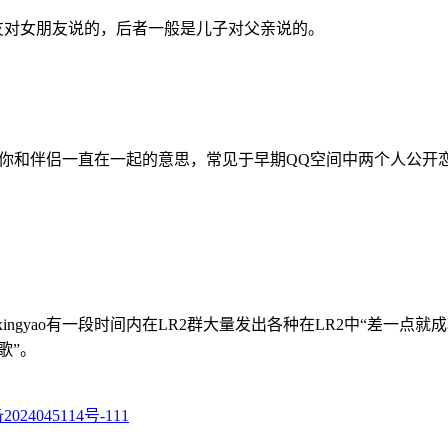
朋友对女朋友说的，后者一般是儿子对父亲说的。
久，祝愿你和伴侣一直在一起的意思，常见于早期QQ空间中两个人
iaoxingyao有一段时间内在LR2群大量发出各种在LR2中“差一
歌”。
024045114号-111