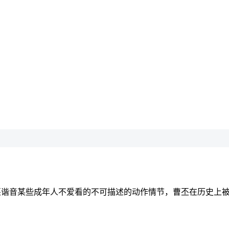
中曹丕谐音某些成年人不爱看的不可描述的动作情节，曹丕在历史上被