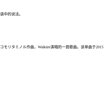
口语中的说法。
モリタミノル作曲，Walküre演唱的一首歌曲。该单曲于2015