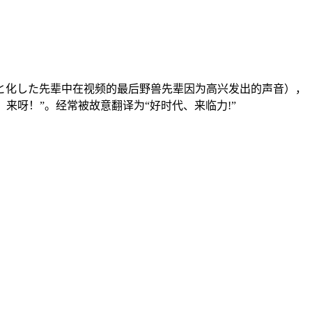
と化した先辈中在视频的最后野兽先辈因为高兴发出的声音），
好呀！来呀！”。经常被故意翻译为“好时代、来临力!”