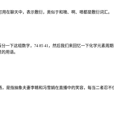
可用在聊天中，表示敷衍，类似于和噢、啊、嗯都是敷衍词汇。
拆分一下这组数字，74 85 41，然后我们来回忆一下化学元素周
意的用语。
语，是指抽象夫妻李赣和冯雪娟在直播中的笑容，每当二者忍不住