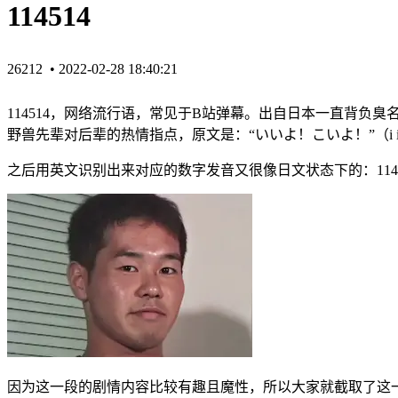
114514
26212 •
2022-02-28 18:40:21
114514，网络流行语，常见于B站弹幕。出自日本
一直背负臭
野兽先辈对后辈的热情指点，原文是：“いいよ！こいよ！”（i i 
之后用英文识别出来对应的数字发音又很像日文状态下的：114
因为这一段的剧情内容比较有趣且魔性，所以大家就截取了这