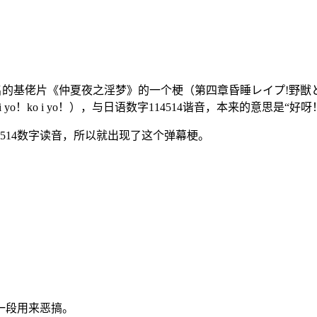
名的基佬片
《仲夏夜之淫梦》的一个梗（第四章昏睡レイプ!野獣
yo！ko i yo！），与日语数字114514谐音，本来的意思是“
514数字读音，所以就出现了这个弹幕梗。
一段用来恶搞。