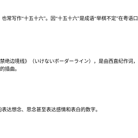
。也常写作“十五十六”。因“十五十六”是成语“举棋不定”在粤语
：《禁绝边境线》（いけないボーダーライン），是由西直纪作词，コ
》的插曲。
含蓄的表达想念、思念甚至表达感情和表白的数字。