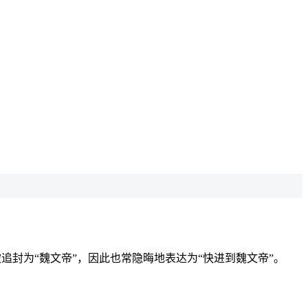
追封为“魏文帝”，因此也常隐晦地表达为“快进到魏文帝”。