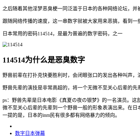
之后随着其他淫梦恶臭梗一同泛滥于日本的各种网络论坛，并
跟随网络传播的速度，这一串数字就被大家用来恶搞，看到一
日本常用的密码114514，是最为普遍的数字密码，之一
114514为什么是恶臭数字
野兽前辈在打扑克快要胜利时，会闭眼张口的发出各种叫声，
野兽先辈的演技是非常高超的，将一个无微不至关心后辈的先
ps：野兽先辈是日本电影《真夏の夜の银梦》的一名演员。
微不至关心后辈的先辈到一个野兽一般的形象表演出来。在日本N
一提的是，日本的inm民有很多都有网络暴力的倾向。
数字
日本
弹幕