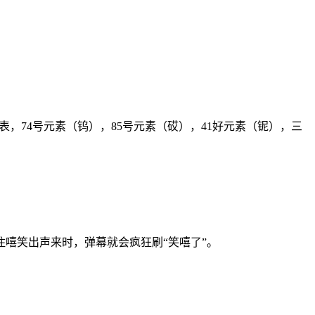
期表，74号元素（钨），85号元素（砹），41好元素（铌），三
嘻笑出声来时，弹幕就会疯狂刷“笑嘻了”。