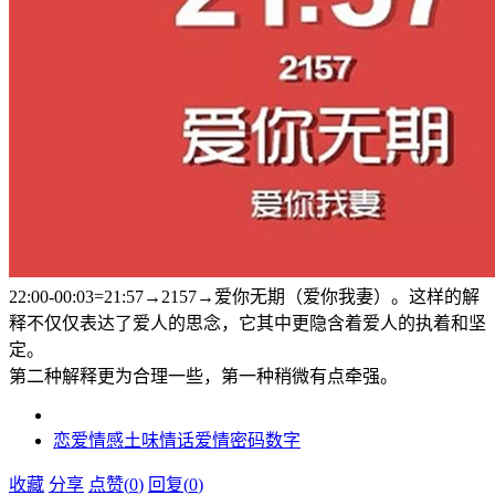
22:00-00:03=21:57→2157→爱你无期（爱你我妻）。这样的解
释不仅仅表达了爱人的思念，它其中更隐含着爱人的执着和坚
定。
第二种解释更为合理一些，第一种稍微有点牵强。
恋爱
情感
土味情话
爱情密码数字
收藏
分享
点赞(
0
)
回复(
0
)