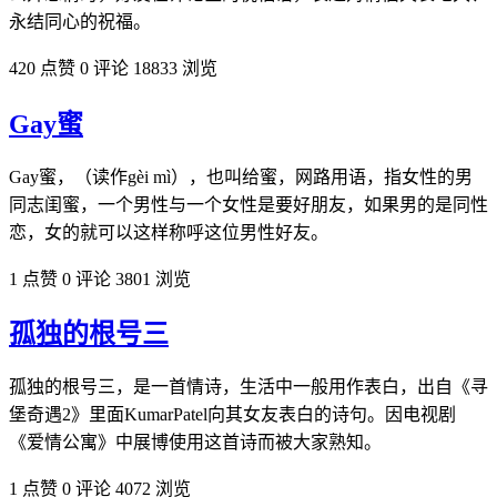
永结同心的祝福。
420 点赞
0 评论
18833 浏览
Gay蜜
Gay蜜，（读作gèi mì），也叫给蜜，网路用语，指女性的男
同志闺蜜，一个男性与一个女性是要好朋友，如果男的是同性
恋，女的就可以这样称呼这位男性好友。
1 点赞
0 评论
3801 浏览
孤独的根号三
孤独的根号三，是一首情诗，生活中一般用作表白，出自《寻
堡奇遇2》里面KumarPatel向其女友表白的诗句。因电视剧
《爱情公寓》中展博使用这首诗而被大家熟知。
1 点赞
0 评论
4072 浏览