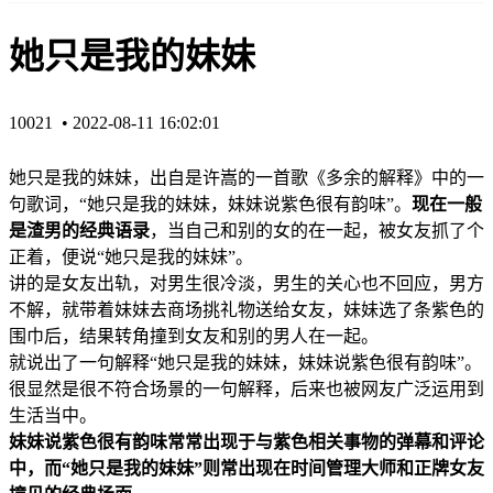
她只是我的妹妹
10021 •
2022-08-11 16:02:01
她只是我的妹妹，出自是许嵩的一首歌《多余的解释》中的一
句歌词，“她只是我的妹妹，妹妹说紫色很有韵味”。
现在一般
是渣男的经典语录
，当自己和别的女的在一起，被女友抓了个
正着，便说“她只是我的妹妹”。
讲的是女友出轨，对男生很冷淡，男生的关心也不回应，男方
不解，就带着妹妹去商场挑礼物送给女友，妹妹选了条紫色的
围巾后，结‌‌‌‌‌‌‌‌‌‌‌果转角撞到女友和别的男人在一起。
就说出了一句解释“她只是我的妹妹，妹妹说紫色很有韵味”。
很显然是很不符合场景的一句解释，后来也被网友广泛运用到
生活当中。
妹妹说紫色很有韵味
常常出现于与紫色相关事物的弹幕和评论
中，而
“她只是我的妹妹”则常出现在时间管理大师和正牌女友