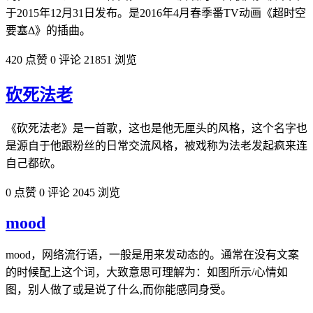
于2015年12月31日发布。是2016年4月春季番TV动画《超时空
要塞Δ》的插曲。
420 点赞
0 评论
21851 浏览
砍死法老
《砍死法老》是一首歌，这也是他无厘头的风格，这个名字也
是源自于他跟粉丝的日常交流风格，被戏称为法老发起疯来连
自己都砍。
0 点赞
0 评论
2045 浏览
mood
mood，网络流行语，一般是用来发动态的。通常在没有文案
的时候配上这个词，大致意思可理解为：如图所示/心情如
图，别人做了或是说了什么,而你能感同身受。