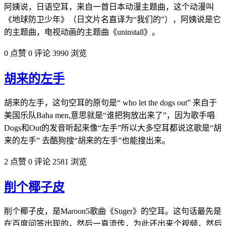
阿姨说，日语空耳，来自一首日本动漫主题曲，这个动漫叫
《地球防卫少年》（日文片名直译为“我们的”），阿姨说是它
的主题曲，电视动画的主题曲《uninstall》。
0 点赞
0 评论
3990 浏览
胡来的左手
胡来的左手，这句空耳的原句是“ who let the dogs out” 来自于
美国乐队Baha men,意思就是“谁把狗放出来了”，因为歌手唱
Dogs和Out的发音听起来像“左手”所以大多空耳都说这歌是“胡
来的左手” 去酷狗搜“胡来的左手”也能搜出来。
2 点赞
0 评论
2581 浏览
削个椰子皮
削个椰子皮，是Maroon5歌曲《Suger》的空耳。这句话最先是
在百度问答出现的，然后一直流传，为此还出来个视频，然后