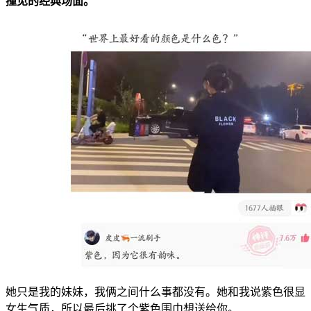
撞见的经典场面。
她只是我的妹妹，我俩之间什么事都没有。她和我说紫色很显
女生气质，所以最后挑了个紫色围巾想送给你。