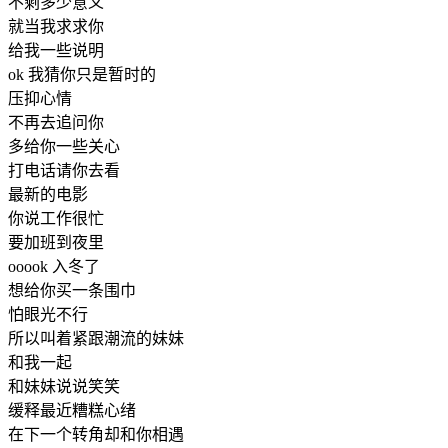
不剩多少意义
就当我求求你
给我一些说明
ok 我猜你只是暂时的
压抑心情
不再去追问你
多给你一些关心
打电话请你去看
最新的电影
你说工作很忙
要加班到夜里
ooook 入冬了
想给你买一条围巾
怕眼光不行
所以叫着紧跟潮流的妹妹
和我一起
和妹妹说说笑笑
缓释最近糟糕心绪
在下一个转角却和你相遇