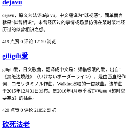
dejavu
dejavu，原文为法语déjà vu，中文翻译为“既视感”，简单而言
就是“似曾相识”，未曾经历过的事情或场景仿佛在某时某地经
历过的似曾相识之感。
419 点赞
0 评论
12159 浏览
giligili爱
giligili爱，日文歌曲，翻译成中文是：频临极限的爱，出自：
《禁绝边境线》（いけないボーダーライン），是由西直纪作
词，コモリタミノル作曲，Walküre演唱的一首歌曲。该单曲
于2015年12月31日发布。是2016年4月春季番TV动画《超时空
要塞Δ》的插曲。
420 点赞
0 评论
21852 浏览
砍死法老